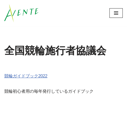
コ
ン
テ
ン
ツ
全国競輪施行者協議会
へ
ス
キ
ッ
競輪ガイドブック2022
プ
競輪初心者用の毎年発行しているガイドブック