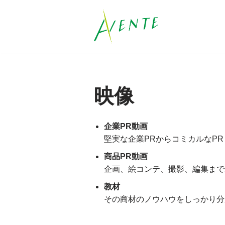
コ
ン
テ
ン
ツ
映像
へ
ス
キ
企業PR動画
ッ
堅実な企業PRからコミカルなP
プ
商品PR動画
企画、絵コンテ、撮影、編集まで
教材
その商材のノウハウをしっかり分